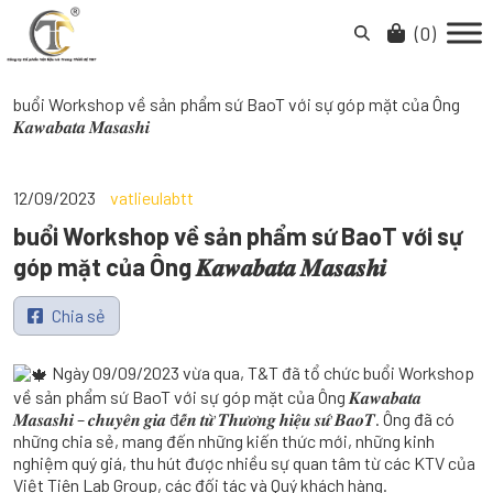
Skip
to
(
0
)
content
buổi Workshop về sản phẩm sứ BaoT với sự góp mặt của Ông
𝑲𝒂𝒘𝒂𝒃𝒂𝒕𝒂 𝑴𝒂𝒔𝒂𝒔𝒉𝒊
12/09/2023
vatlieulabtt
buổi Workshop về sản phẩm sứ BaoT với sự
góp mặt của Ông 𝑲𝒂𝒘𝒂𝒃𝒂𝒕𝒂 𝑴𝒂𝒔𝒂𝒔𝒉𝒊
Chia sẻ
Ngày 09/09/2023 vừa qua, T&T đã tổ chức buổi Workshop
về sản phẩm sứ BaoT với sự góp mặt của Ông 𝑲𝒂𝒘𝒂𝒃𝒂𝒕𝒂
𝑴𝒂𝒔𝒂𝒔𝒉𝒊 – 𝒄𝒉𝒖𝒚𝒆̂𝒏 𝒈𝒊𝒂 đ𝒆̂́𝒏 𝒕𝒖̛̀ 𝑻𝒉𝒖̛𝒐̛𝒏𝒈 𝒉𝒊𝒆̣̂𝒖 𝒔𝒖̛́ 𝑩𝒂𝒐𝑻. Ông đã có
những chia sẻ, mang đến những kiến thức mới, những kinh
nghiệm quý giá, thu hút được nhiều sự quan tâm từ các KTV của
Việt Tiên Lab Group, các đối tác và Quý khách hàng.