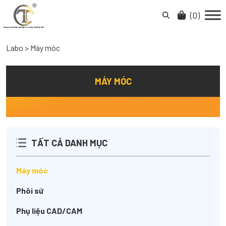
Skip
to
(
0
)
content
Labo
>
Máy móc
MÁY MÓC
TẤT CẢ DANH MỤC
Máy móc
Phôi sứ
Phụ liệu CAD/CAM