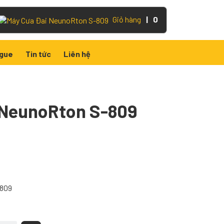
Giỏ hàng
|
0
gue
Tin tức
Liên hệ
 NeunoRton S-809
-809