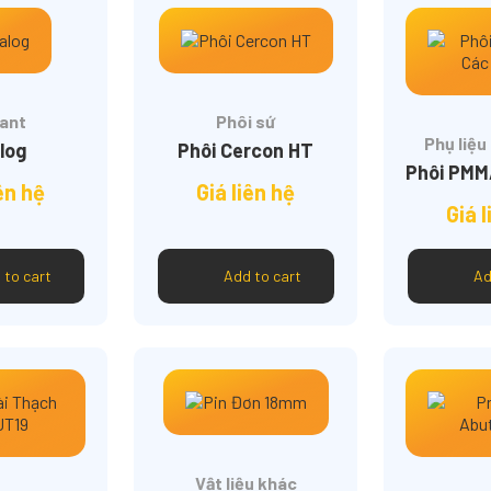
ant
Phôi sứ
Phụ liệ
log
Phôi Cercon HT
iên hệ
Giá liên hệ
Giá l
 to cart
Add to cart
Ad
Vật liệu khác