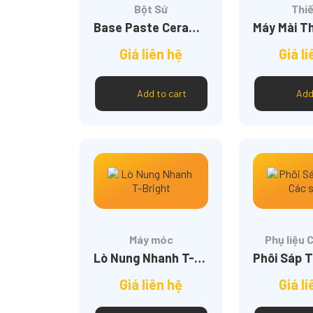
Bột Sứ
Thiế
Base Paste Ceramco3
Giá liên hệ
Giá l
Add to cart
Add
Máy móc
Phụ liệu
Lò Nung Nhanh T-Bright
Giá liên hệ
Giá l