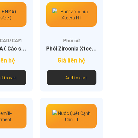
u CAD/CAM
Phôi sứ
Phôi PMMA ( Các size )
Phôi Zirconia Xtcera HT
iên hệ
Giá liên hệ
d to cart
Add to cart