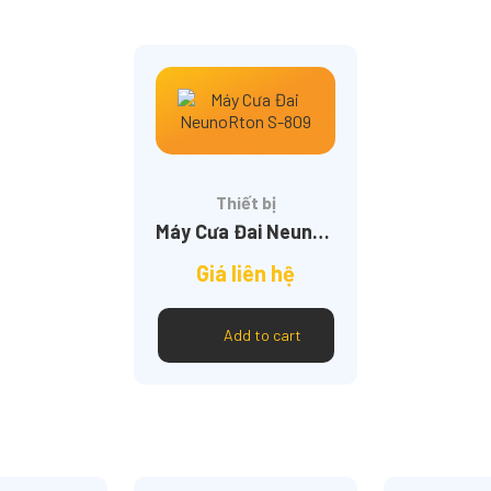
Thiết bị
Máy Cưa Đai NeunoRton S-809
Giá liên hệ
Add to cart