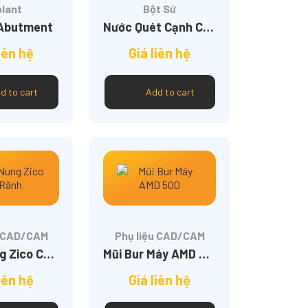
plant
Bột Sứ
-Abutment
Nước Quét Cạnh Cắn T1
iên hệ
Giá liên hệ
d to cart
Add to cart
u CAD/CAM
Phụ liệu CAD/CAM
Chén Nung Zico Có Rãnh
Mũi Bur Máy AMD 500
iên hệ
Giá liên hệ