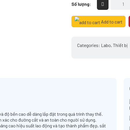
Máy
Số lượng:
Cưa
Đai
NeunoRton
Add to cart
S-
809
quantity
Categories:
Labo
,
Thiết bị
à độ bền cao dễ dàng lắp đặt trong quá trình thay thế.
ính xác cho đường cắt và an toàn cho người sử dụng.
nâng cao hiệu suất lao động và tạo thành phẩm đẹp, sắt