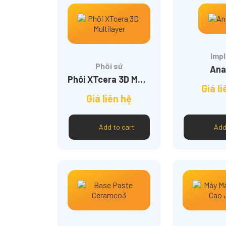
Impl
Phôi sứ
Ana
Phôi XTcera 3D Multilayer
Giá l
Giá liên hệ
Add to cart
Add