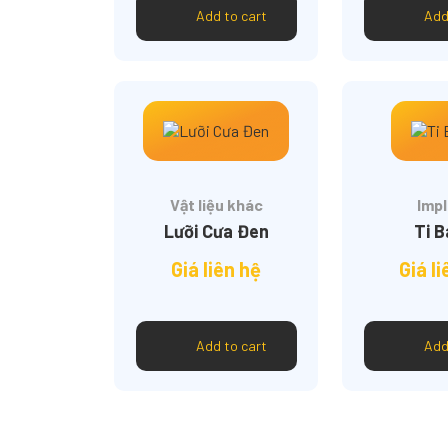
Add to cart
Add
Vật liệu khác
Impl
Lưỡi Cưa Đen
Ti 
Giá liên hệ
Giá l
Add to cart
Add