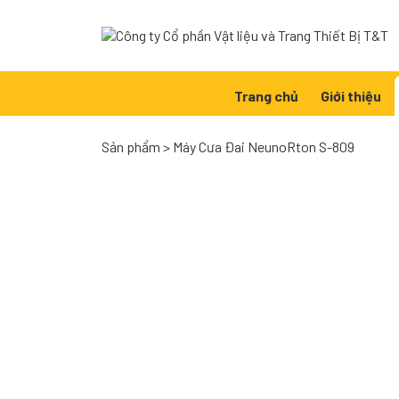
Skip
to
content
Trang chủ
Giới thiệu
Sản phẩm
>
Máy Cưa Đai NeunoRton S-809