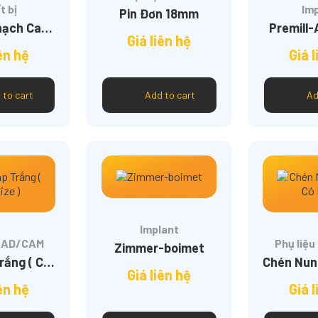
t bị
Im
Pin Đơn 18mm
Máy Mài Thạch Cao JT19
Premill
Giá liên hệ
iên hệ
Giá l
 to cart
Add to cart
Ad
Implant
 CAD/CAM
Phụ liệ
Zimmer-boimet
Phôi Sáp Trắng ( Các size )
Giá liên hệ
iên hệ
Giá l