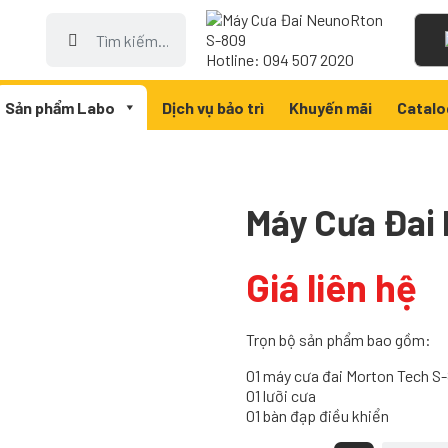
Tìm
kiếm
Hotline: 094 507 2020
cho:
Sản phẩm Labo
Dịch vụ bảo trì
Khuyến mãi
Catalo
Máy Cưa Đai
Giá liên hệ
Trọn bộ sản phẩm bao gồm:
01 máy cưa đai Morton Tech S
01 lưỡi cưa
01 bàn đạp điều khiển