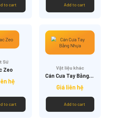
d to cart
Add to cart
t Sứ
Vật liệu khác
c Zeo
Cán Cưa Tay Bằng Nhựa
iên hệ
Giá liên hệ
d to cart
Add to cart