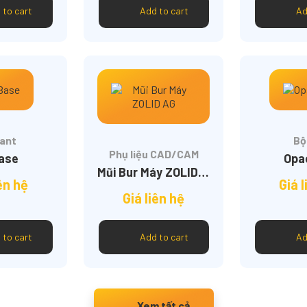
 to cart
Add to cart
Ad
ant
Bộ
Phụ liệu CAD/CAM
Base
Opa
Mũi Bur Máy ZOLID AG
iên hệ
Giá l
Giá liên hệ
 to cart
Add to cart
Ad
Xem tất cả