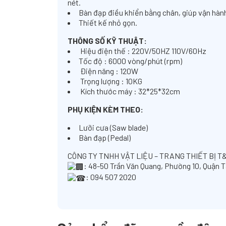
nét.
Bàn đạp điều khiển bằng chân, giúp vận hành
Thiết kế nhỏ gọn.
THÔNG SỐ KỸ THUẬT:
Hiệu điện thế : 220V/50HZ 110V/60Hz
Tốc độ : 6000 vòng/phút (rpm)
Điện năng : 120W
Trọng lượng : 10KG
Kích thước máy : 32*25*32cm
PHỤ KIỆN KÈM THEO:
Lưỡi cưa (Saw blade)
Bàn đạp (Pedal)
CÔNG TY TNHH VẬT LIỆU – TRANG THIẾT BỊ T
: 48-50 Trần Văn Quang, Phường 10, Quận 
: 094 507 2020