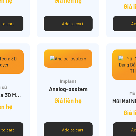
iên hệ
Giá liên hệ
Giá l
 to cart
Add to cart
Ad
Implant
 sứ
Analog-osstem
Mũ
Phôi XTcera 3D Multilayer
Giá liên hệ
iên hệ
Giá l
 to cart
Add to cart
Ad