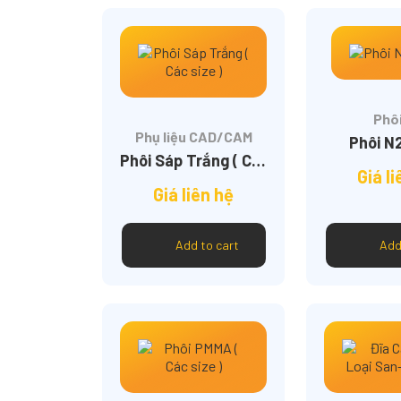
Phôi
Phụ liệu CAD/CAM
Phôi N
Phôi Sáp Trắng ( Các size )
Giá l
Giá liên hệ
Add to cart
Add