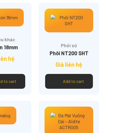
iệu khác
Phôi sứ
ơn 18mm
Phôi NT200 SHT
iên hệ
Giá liên hệ
d to cart
Add to cart