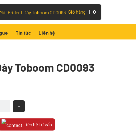
Giỏ hàng
|
0
gue
Tin tức
Liên hệ
 Dày Toboom CD0093
Liên hệ tư vấn