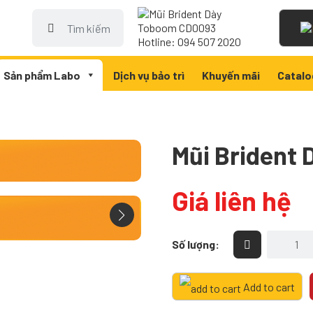
Tìm
kiếm
Hotline: 094 507 2020
cho:
Sản phẩm Labo
Dịch vụ bảo trì
Khuyến mãi
Catalo
Mũi Brident
Giá liên hệ
Mũi
Số lượng:
Brident
Dày
Toboom
Add to cart
CD0093
quantity