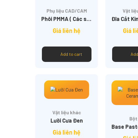
Phụ liệu CAD/CAM
Vật liệ
Phôi PMMA ( Các size )
Giá liên hệ
Giá l
Add to cart
Add
Vật liệu khác
Bột
Lưỡi Cưa Đen
Giá liên hệ