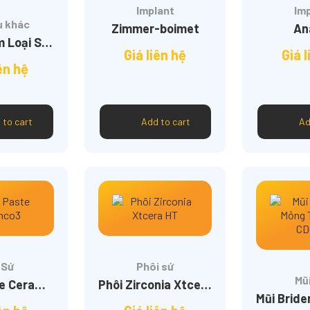
Implant
Im
u khác
Zimmer-boimet
An
Đĩa Cắt Kim Loại San-I Dày 1.7
Giá liên hệ
Giá l
iên hệ
 to cart
Add to cart
Ad
 Sứ
Phôi sứ
Mũ
Base Paste Ceramco3
Phôi Zirconia Xtcera HT