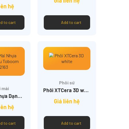
Giá liên hệ
iên hệ
d to cart
Add to cart
Phôi sứ
i mài
Phôi XTCera 3D white
Mũi Mài Nhựa Dạng Bầu Toboom TH2163
Giá liên hệ
iên hệ
d to cart
Add to cart