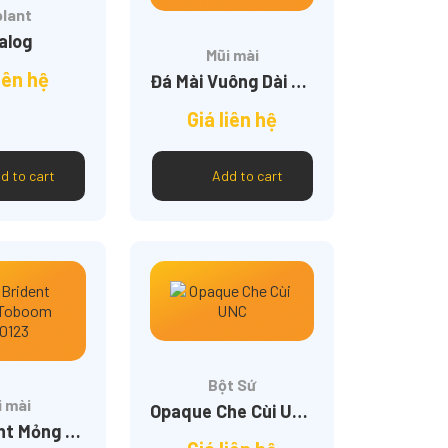
plant
alog
Mũi mài
iên hệ
Đá Mài Vuông Dài – Aidite ACTR005
Giá liên hệ
d to cart
Add to cart
Bột Sứ
i mài
Opaque Che Cùi UNC
Mũi Brident Mỏng Toboom CD0123