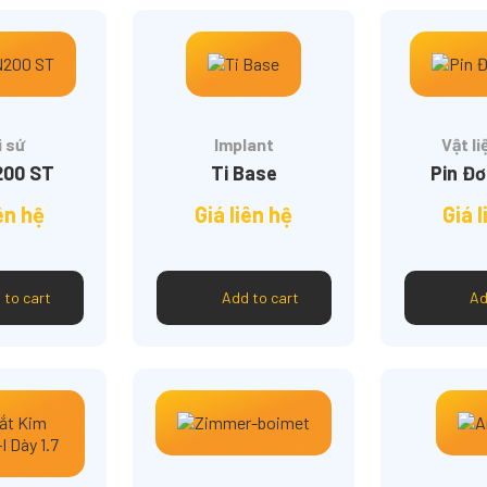
 sứ
Implant
Vật l
200 ST
Ti Base
Pin Đ
iên hệ
Giá liên hệ
Giá l
 to cart
Add to cart
Ad