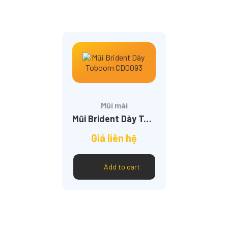
Mũi mài
Mũi Brident Dày Toboom CD0093
Giá liên hệ
Add to cart