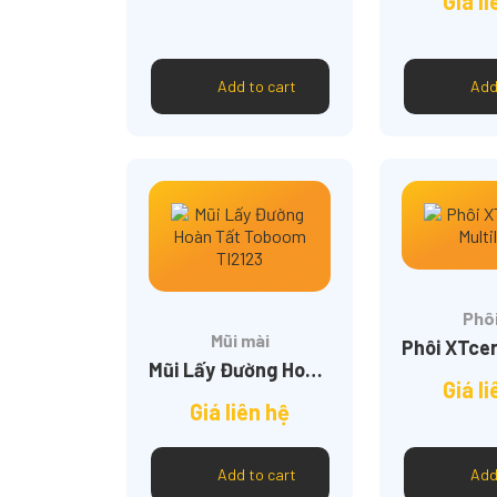
Giá l
Add to cart
Add
Phôi
Mũi mài
Mũi Lấy Đường Hoàn Tất Toboom TI2123
Giá l
Giá liên hệ
Add to cart
Add