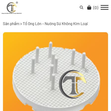
Skip
to
(
0
)
content
Sản phẩm
>
Tổ Ong Lớn – Nướng Sứ Không Kim Loại