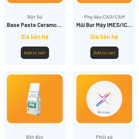
Bột Sứ
Phụ liệu CAD/CAM
Base Paste Ceramco3
Mũi Bur Máy IMES/ICORE 245/250
Giá liên hệ
Giá liên hệ
Add to cart
Add to cart
Bột đúc
Phôi sứ