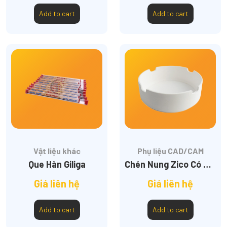
Add to cart
Add to cart
Vật liệu khác
Phụ liệu CAD/CAM
Que Hàn Giliga
Chén Nung Zico Có Rãnh
Giá liên hệ
Giá liên hệ
Add to cart
Add to cart