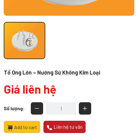
Tổ Ong Lớn – Nướng Sứ Không Kim Loại
Giá liên hệ
Tổ
Số lượng:
Ong
Lớn
-
Liên hệ tư vấn
Add to cart
Nướng
Sứ